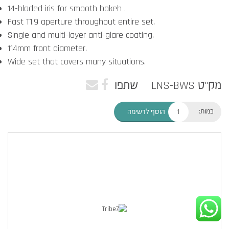
14-bladed iris for smooth bokeh .
Fast T1.9 aperture throughout entire set.
Single and multi-layer anti-glare coating.
114mm front diameter.
Wide set that covers many situations.
מק"ט LNS-BWS
שתפו
כמות:
הוסף לרשימה