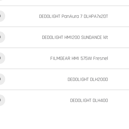
DEDOLIGHT PanAura 7 DLHPA7x2DT
כ
DEDOLIGHT HMI200 SUNDANCE kit
כ
FILMGEAR HMI 575W Fresnel
כ
DEDOLIGHT DLH200D
כ
DEDOLIGHT DLH400
כ