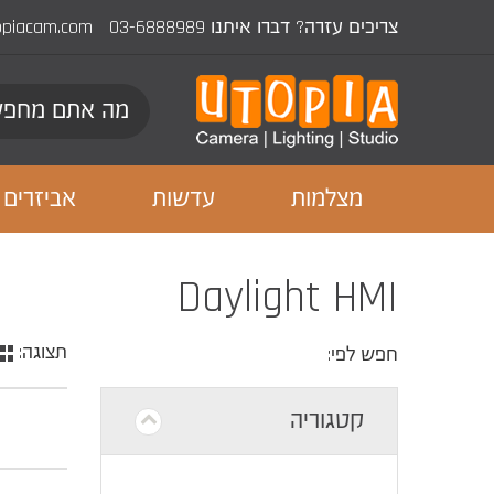
צריכים עזרה? דברו איתנו
03-6888989
opiacam.com
מצלמות
עדשות
אביזרים
Daylight HMI
תצוגה:
חפש לפי:
קטגוריה