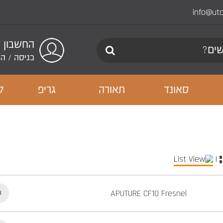
info@ut
החשבון 
כניסה
/
הר
סאונד
תאורה
גריפ
ל
|
APUTURE CF10 Fresnel
כ