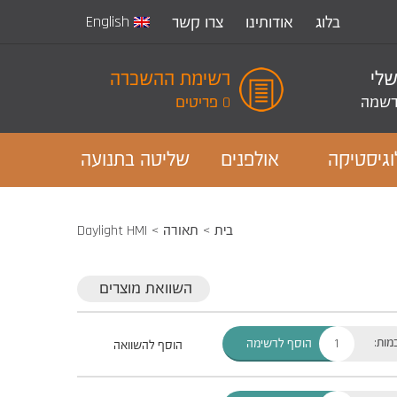
English
בלוג
אודותינו
צרו קשר
שלי
רשימת ההשכרה
שמה
0 פריטים
וגיסטיקה
אולפנים
שליטה בתנועה
בית
תאורה
Daylight HMI
השוואת מוצרים
מות:
הוסף לרשימה
הוסף להשוואה