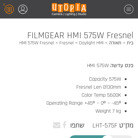
0
FILMGEAR HMI 575W Fresnel
בית
תאורה
Daylight HMI
Fresnel
HMI 575W Fresnel
פנס עדשה HMI 575W
Capacity 575W
Fresnel Len Ø130mm
Color Temp 5600K
Operating Range +45º ~ 0º ~ -45º
Weight 7 kg
מק"ט LHT-575F
שתפו