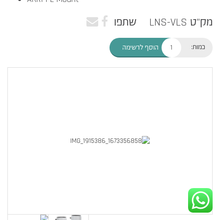
מק"ט LNS-VLS
שתפו
כמות:
הוסף לרשימה