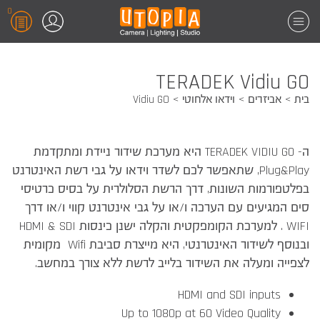
0
TERADEK Vidiu GO
בית
אביזרים
וידאו אלחוטי
Vidiu GO
ה- TERADEK VIDIU GO היא מערכת שידור ניידת ומתקדמת
Plug&Play, שתאפשר לכם לשדר וידאו על גבי רשת האינטרנט
בפלטפורמות השונות, דרך הרשת הסלולרית על בסיס כרטיסי
סים המגיעים עם הערכה ו/או על גבי אינטרנט קווי ו/או דרך
WIFI . למערכת הקומפקטית והקלה ישנן כינסות HDMI & SDI
ובנוסף לשידור האינטרנטי, היא מייצרת סביבת Wifi מקומית
לצפייה ומעלה את השידור בלייב לרשת ללא צורך במחשב.
HDMI and SDI inputs
Up to 1080p at 60 Video Quality