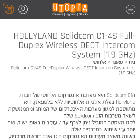
0
HOLLYLAND Solidcom C1-4S Full-
Duplex Wireless DECT Intercom
System (1.9 GHz)
בית
סאונד
אלחוטי
Solidcom C1-4S Full-Duplex Wireless DECT Intercom System
(1.9 GHz)
הSolidcom C1 היא מערכת אינטרקום אלחוטי של חברת
Hollyland בעלת אוזניות אלחוטיות ללא בלטפאק, היא
מתווספת למגוון מערכות האינטרקום של המותג ומתממשקת
לשאר מערכות הSolidcom C1 שלה.
לסט מאסטר המוביל ניתן לצרף עד 7 עוקבים באופן ישיר, ואף
יותר ע"י שימוש במרכזייה שלה
בשונה משאר מערכות האינטרקום הC1 אינה דורשת מרכזיה,