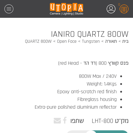
0
IANIRO QUARTZ 800W
בית
תאורה
Tungsten
Open Face
QUARTZ 800W
פנס קוורץ 800 (רד הד - red Head)
800W Max / 240V
Weight: 1.4Kgs
Epoxy anti-scratch red finish
Fibreglass housing
Extra-pure polished aluminium reflector
מק"ט LHT-800
שתפו