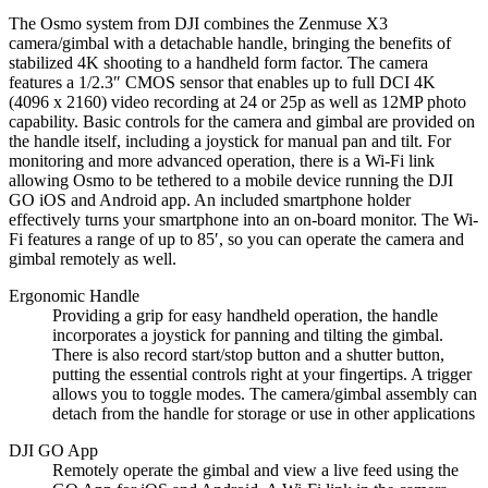
The Osmo system from DJI combines the Zenmuse X3
camera/gimbal with a detachable handle, bringing the benefits of
stabilized 4K shooting to a handheld form factor. The camera
features a 1/2.3″ CMOS sensor that enables up to full DCI 4K
(4096 x 2160) video recording at 24 or 25p as well as 12MP photo
capability. Basic controls for the camera and gimbal are provided on
the handle itself, including a joystick for manual pan and tilt. For
monitoring and more advanced operation, there is a Wi-Fi link
allowing Osmo to be tethered to a mobile device running the DJI
GO iOS and Android app. An included smartphone holder
effectively turns your smartphone into an on-board monitor. The Wi-
Fi features a range of up to 85′, so you can operate the camera and
gimbal remotely as well.
Ergonomic Handle
Providing a grip for easy handheld operation, the handle
incorporates a joystick for panning and tilting the gimbal.
There is also record start/stop button and a shutter button,
putting the essential controls right at your fingertips. A trigger
allows you to toggle modes. The camera/gimbal assembly can
detach from the handle for storage or use in other applications
DJI GO App
Remotely operate the gimbal and view a live feed using the