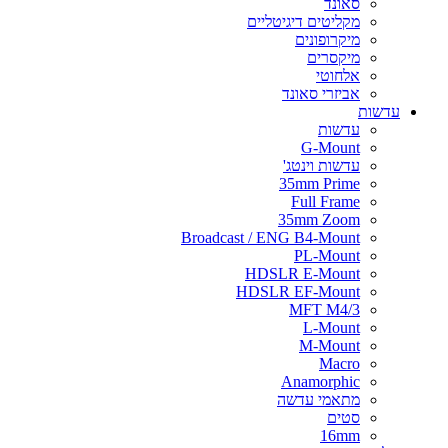
סאונד
מקליטים דיגיטליים
מיקרופונים
מיקסרים
אלחוטי
אביזרי סאונד
עדשות
עדשות
G-Mount
עדשות וינטג'
35mm Prime
Full Frame
35mm Zoom
Broadcast / ENG B4-Mount
PL-Mount
HDSLR E-Mount
HDSLR EF-Mount
MFT M4/3
L-Mount
M-Mount
Macro
Anamorphic
מתאמי עדשה
סטים
16mm