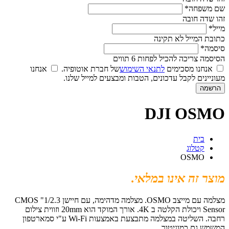
שם משפחה*
זהו שדה חובה
מייל*
כתובת המייל לא תקינה
סיסמה*
הסיסמה צריכה להכיל לפחות 6 תווים
אנחנו מסכימים
לתנאי השימוש
של חברת אוטופיה.
אנחנו
מעוניינים לקבל עדכונים, הטבות ומבצעים למייל שלנו.
DJI OSMO
בית
קטלוג
OSMO
מוצר זה אינו במלאי.
מצלמה עם מייצב OSMO.
מצלמה מדהימה, עם חיישן
1/2.3" CMOS
Sensor ויכולת הקלטה ב 4K. אורך המוקד הוא 20mm וזווית צילום
רחבה. השליטה במצלמה מתבצעת באמצעות Wi-Fi ע"י סמארטפון
המשמש גם כמוניטור.