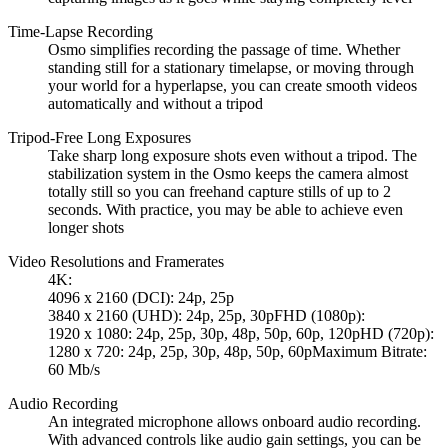
Time-Lapse Recording
Osmo simplifies recording the passage of time. Whether
standing still for a stationary timelapse, or moving through
your world for a hyperlapse, you can create smooth videos
automatically and without a tripod
Tripod-Free Long Exposures
Take sharp long exposure shots even without a tripod. The
stabilization system in the Osmo keeps the camera almost
totally still so you can freehand capture stills of up to 2
seconds. With practice, you may be able to achieve even
longer shots
Video Resolutions and Framerates
4K:
4096 x 2160 (DCI): 24p, 25p
3840 x 2160 (UHD): 24p, 25p, 30pFHD (1080p):
1920 x 1080: 24p, 25p, 30p, 48p, 50p, 60p, 120pHD (720p):
1280 x 720: 24p, 25p, 30p, 48p, 50p, 60pMaximum Bitrate:
60 Mb/s
Audio Recording
An integrated microphone allows onboard audio recording.
With advanced controls like audio gain settings, you can be