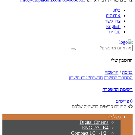
בלוג
אודותינו
צרו קשר
English
עברית
החשבון שלי
כניסה
/
הרשמה
התחברו לחשבון
חדשים? צרו חשבון
רשימת ההשכרה
0 פריטים
לא קיימים פריטים ברשימה שלכם
מצלמות
Digital Cinema
ENG 2/3″ B4
“Compact 1/3” -1/2