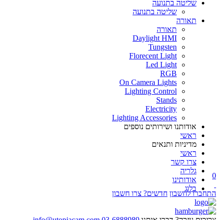
שליטה בתנועה
שליטה בתנועה
תאורה
תאורה
Daylight HMI
Tungsten
Florecent Light
Led Light
RGB
On Camera Lights
Lighting Control
Stands
Electricity
Lighting Accessories
אודותנו ושירותים נוספים
ראשי
מדיניות ותנאים
ראשי
צרו קשר
גלריה
0
אודותינו
בלוג
התחברו לחשבון
חדשים? צרו חשבון
צריכים עזרה? דברו איתנו
03-6888989
info@utopiacam.com