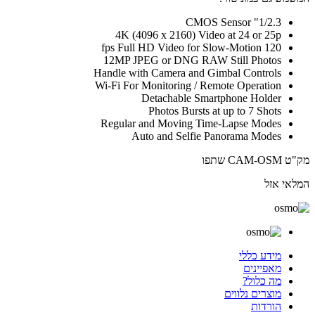
1/2.3" CMOS Sensor
4K (4096 x 2160) Video at 24 or 25p
120 fps Full HD Video for Slow-Motion
12MP JPEG or DNG RAW Still Photos
Handle with Camera and Gimbal Controls
Wi-Fi For Monitoring / Remote Operation
Detachable Smartphone Holder
Photos Bursts at up to 7 Shots
Regular and Moving Time-Lapse Modes
Auto and Selfie Panorama Modes
מק"ט CAM-OSM
שתפו
המלאי אזל
מידע כללי
מאפיינים
מה כלול?
מוצרים נלווים
הורדות