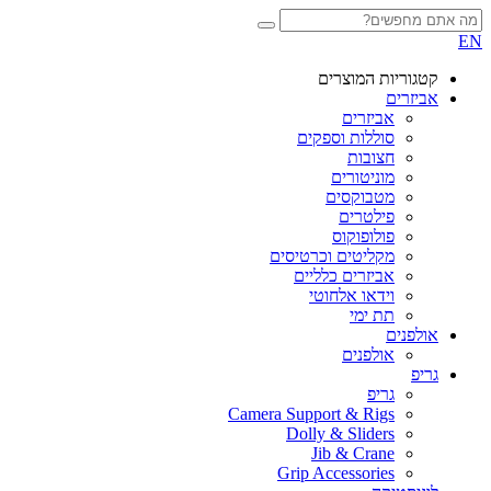
EN
קטגוריות המוצרים
אביזרים
אביזרים
סוללות וספקים
חצובות
מוניטורים
מטבוקסים
פילטרים
פולופוקוס
מקליטים וכרטיסים
אביזרים כלליים
וידאו אלחוטי
תת ימי
אולפנים
אולפנים
גריפ
גריפ
Camera Support & Rigs
Dolly & Sliders
Jib & Crane
Grip Accessories