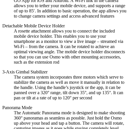
GO App for iOS and Android. A Wi-Fi link in the camera
allows you to tether your mobile device, and supports a range
of up to 85′. In addition to basic operation, the app allows you
to change camera settings and access advanced features
Detachable Mobile Device Holder
A rosette attachment allows you to connect the included
mobile device holder. This enables you to use your
smartphone as a monitor to view a live image – streamed via
Wi-Fi – from the camera. It can be rotated to achieve an
optimal viewing angle. The mobile device holder disconnects
so that you can use Osmo with other mounting accessories,
such as the extension rod
3-Axis Gimbal Stabilizer
The camera system incorporates three motors which serve to
stabilize the camera as well as move it manually in relation to
the handle. Using the handle’s joystick or the app, it can be
panned over a 320° range, tilt down 35°, and up 135°. It can
pan or tilt at a rate of up to 120° per second
Panorama Mode
The Automatic Panorama mode is designed to make shooting
360° panoramas as seamless as possble. Just hold the Osmo
up above your head and tap a button. The camera will rotate,
capturing images as it goes while staying completely level