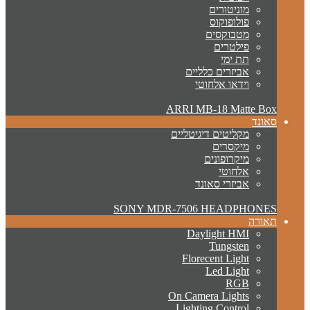
מוניטורים
פולופוקוס
מטבוקסים
פילטרים
תת ימי
אביזרים כלליים
וידאו אלחוטי
ARRI MB-18 Matte Box
סאונד
מקליטים דיגיטליים
מיקסרים
מיקרופונים
אלחוטי
אביזרי סאונד
SONY MDR-7506 HEADPHONES
תאורה
Daylight HMI
Tungsten
Florecent Light
Led Light
RGB
On Camera Lights
Lighting Control