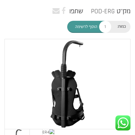
מק"ט POD-ERG
שתפו
כמות:
הוסף לרשימה