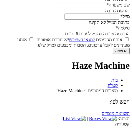
שם משפחה*
זהו שדה חובה
מייל*
כתובת המייל לא תקינה
סיסמה*
הסיסמה צריכה להכיל לפחות 6 תווים
אנחנו מסכימים
לתנאי השימוש
של חברת אוטופיה.
אנחנו
מעוניינים לקבל עדכונים, הטבות ומבצעים למייל שלנו.
Haze Machine
בית
קטלוג
מוצרים המתויגים “Haze Machine”
חפש לפי:
השוואת מוצרים
תצוגה:
|
קטגוריה