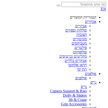
EN
קטגוריות המוצרים
אביזרים
אביזרים
סוללות וספקים
חצובות
מוניטורים
מטבוקסים
פילטרים
פולופוקוס
מקליטים וכרטיסים
אביזרים כלליים
וידאו אלחוטי
תת ימי
אולפנים
אולפנים
גריפ
גריפ
Camera Support & Rigs
Dolly & Sliders
Jib & Crane
Grip Accessories