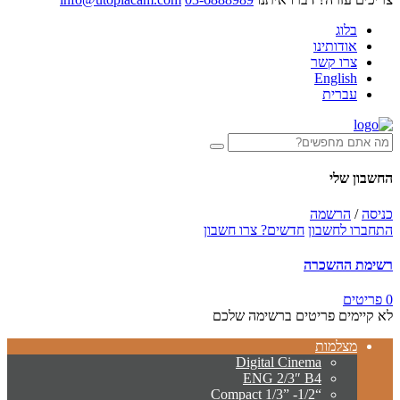
בלוג
אודותינו
צרו קשר
English
עברית
החשבון שלי
כניסה
/
הרשמה
התחברו לחשבון
חדשים? צרו חשבון
רשימת ההשכרה
0 פריטים
לא קיימים פריטים ברשימה שלכם
מצלמות
Digital Cinema
ENG 2/3″ B4
“Compact 1/3” -1/2