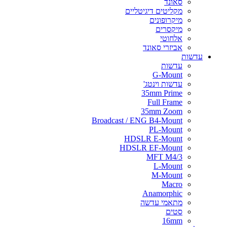
סאונד
מקליטים דיגיטליים
מיקרופונים
מיקסרים
אלחוטי
אביזרי סאונד
עדשות
עדשות
G-Mount
עדשות וינטג'
35mm Prime
Full Frame
35mm Zoom
Broadcast / ENG B4-Mount
PL-Mount
HDSLR E-Mount
HDSLR EF-Mount
MFT M4/3
L-Mount
M-Mount
Macro
Anamorphic
מתאמי עדשה
סטים
16mm