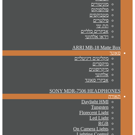
מוניטורים
פולופוקוס
מטבוקסים
פילטרים
תת ימי
אביזרים כלליים
וידאו אלחוטי
ARRI MB-18 Matte Box
סאונד
מקליטים דיגיטליים
מיקסרים
מיקרופונים
אלחוטי
אביזרי סאונד
SONY MDR-7506 HEADPHONES
תאורה
Daylight HMI
Tungsten
Florecent Light
Led Light
RGB
On Camera Lights
Lighting Control