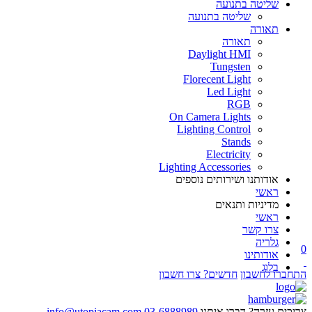
שליטה בתנועה
שליטה בתנועה
תאורה
תאורה
Daylight HMI
Tungsten
Florecent Light
Led Light
RGB
On Camera Lights
Lighting Control
Stands
Electricity
Lighting Accessories
אודותנו ושירותים נוספים
ראשי
מדיניות ותנאים
ראשי
צרו קשר
גלריה
0
אודותינו
בלוג
התחברו לחשבון
חדשים? צרו חשבון
צריכים עזרה? דברו איתנו
03-6888989
info@utopiacam.com