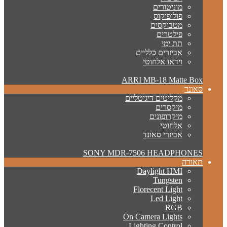
מוניטורים
פולופוקוס
מטבוקסים
פילטרים
תת ימי
אביזרים כלליים
וידאו אלחוטי
ARRI MB-18 Matte Box
סאונד
מקליטים דיגיטליים
מיקסרים
מיקרופונים
אלחוטי
אביזרי סאונד
SONY MDR-7506 HEADPHONES
תאורה
Daylight HMI
Tungsten
Florecent Light
Led Light
RGB
On Camera Lights
Lighting Control