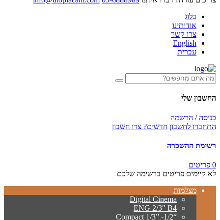
בלוג
אודותינו
צרו קשר
English
עברית
החשבון שלי
כניסה
/
הרשמה
התחברו לחשבון
חדשים? צרו חשבון
רשימת ההשכרה
0 פריטים
לא קיימים פריטים ברשימה שלכם
מצלמות
Digital Cinema
ENG 2/3″ B4
“Compact 1/3” -1/2