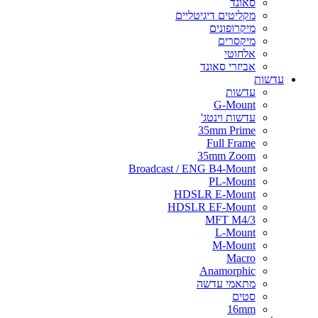
סאונד
מקליטים דיגיטליים
מיקרופונים
מיקסרים
אלחוטי
אביזרי סאונד
עדשות
עדשות
G-Mount
עדשות וינטג'
35mm Prime
Full Frame
35mm Zoom
Broadcast / ENG B4-Mount
PL-Mount
HDSLR E-Mount
HDSLR EF-Mount
MFT M4/3
L-Mount
M-Mount
Macro
Anamorphic
מתאמי עדשה
סטים
16mm