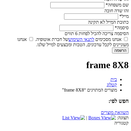
שם משפחה*
זהו שדה חובה
מייל*
כתובת המייל לא תקינה
סיסמה*
הסיסמה צריכה להכיל לפחות 6 תווים
אנחנו מסכימים
לתנאי השימוש
של חברת אוטופיה.
אנחנו
מעוניינים לקבל עדכונים, הטבות ומבצעים למייל שלנו.
frame 8X8
בית
קטלוג
מוצרים המתויגים “frame 8X8”
חפש לפי:
השוואת מוצרים
תצוגה:
|
קטגוריה