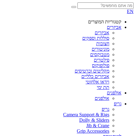
EN
קטגוריות המוצרים
אביזרים
אביזרים
סוללות וספקים
חצובות
מוניטורים
מטבוקסים
פילטרים
פולופוקוס
מקליטים וכרטיסים
אביזרים כלליים
וידאו אלחוטי
תת ימי
אולפנים
אולפנים
גריפ
גריפ
Camera Support & Rigs
Dolly & Sliders
Jib & Crane
Grip Accessories