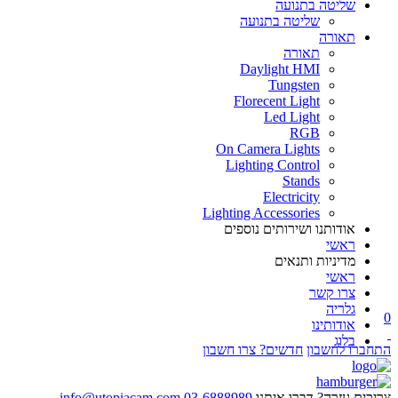
שליטה בתנועה
שליטה בתנועה
תאורה
תאורה
Daylight HMI
Tungsten
Florecent Light
Led Light
RGB
On Camera Lights
Lighting Control
Stands
Electricity
Lighting Accessories
אודותנו ושירותים נוספים
ראשי
מדיניות ותנאים
ראשי
צרו קשר
גלריה
0
אודותינו
בלוג
התחברו לחשבון
חדשים? צרו חשבון
צריכים עזרה? דברו איתנו
03-6888989
info@utopiacam.com