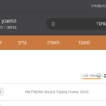
info@ut
החשבון 
כניסה
/
הר
סאונד
תאורה
גריפ
ל
|
MATTHEWS Round Tubing Frame 12X12
כ