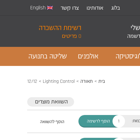
English
בלוג
אודותינו
צרו קשר
שלי
רשימת ההשכרה
שמה
0 פריטים
וגיסטיקה
אולפנים
שליטה בתנועה
בית
תאורה
Lighting Control
12/12
השוואת מוצרים
מות:
הוסף לרשימה
הוסף להשוואה