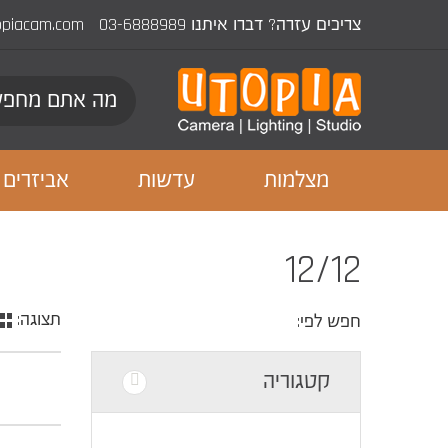
צריכים עזרה? דברו איתנו
03-6888989
opiacam.com
מצלמות
עדשות
אביזרים
12/12
תצוגה:
חפש לפי:
קטגוריה