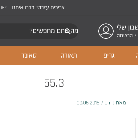
צריכים עזרה? דברו איתנו
989
ון שלי
/
הרשמה
גריפ
תאורה
סאונד
55.3
מאת amit
/
09.05.2016