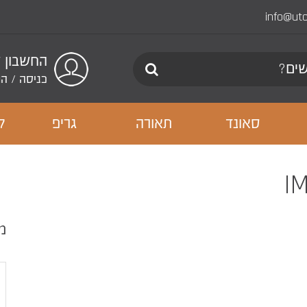
info@ut
החשבון 
כניסה
/
הר
סאונד
תאורה
גריפ
ל
מ