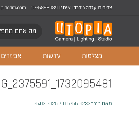
צריכים עזרה? דברו איתנו
03-6888989
opiacam.com
מצלמות
עדשות
אביזרים
1732095481_IMG_2375591
מאת 01675619232amit
/
26.02.2025