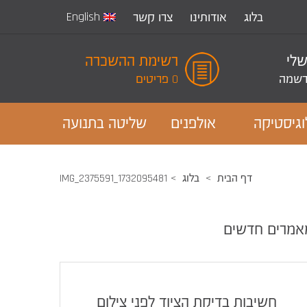
English
בלוג
אודותינו
צרו קשר
שלי
רשימת ההשכרה
שמה
0 פריטים
וגיסטיקה
אולפנים
שליטה בתנועה
דף הבית
בלוג
1732095481_IMG_2375591
אמרים חדשים
חשיבות בדיקת הציוד לפני צילום