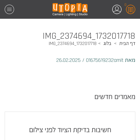
0
1732017718_IMG_2374694
דף הבית
בלוג
1732017718_IMG_2374694
מאת 01675619232amit
/
26.02.2025
מאמרים חדשים
חשיבות בדיקת הציוד לפני צילום