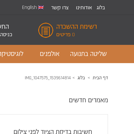
English
בלוג
אודותינו
צרו קשר
רשימת ההשכרה
החשב
0 פריטים
כניסה
שליטה בתנועה
אולפנים
לוגיסטיקה
דף הבית
בלוג
1539614814_IMG_1047575
מאמרים חדשים
חשיבות בדיקת הציוד לפני צילום