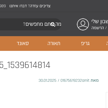
צריכים עזרה? דברו איתנו
989
ון שלי
/
הרשמה
גריפ
תאורה
סאונד
1539614814_IMG_1047575
מאת 01675619232amit
/
30.01.2025