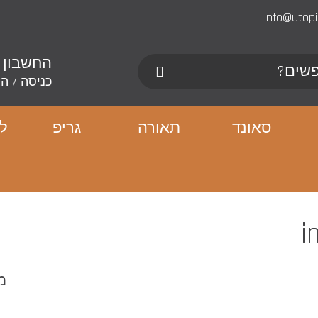
info@utop
החשבון 
כניסה
/
הר
סאונד
תאורה
גריפ
לו
i
מ