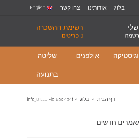
English
בלוג
אודותינו
צרו קשר
שלי
רשימת ההשכרה
שמה
0 פריטים
גיסטיקה
אולפנים
שליטה
בתנועה
דף הבית
בלוג
info_01LED Flo-Box 4b4f
אמרים חדשים