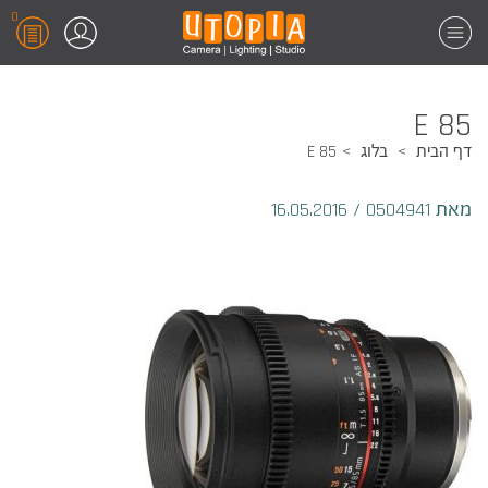
0
E 85
דף הבית
בלוג
E 85
מאת 0504941
/
16.05.2016