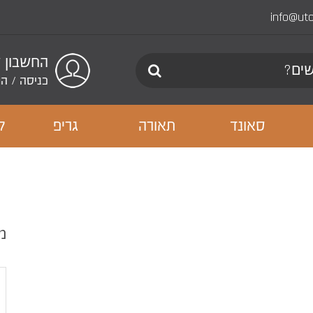
info@ut
החשבון 
כניסה
/
הר
סאונד
תאורה
גריפ
ל
מ