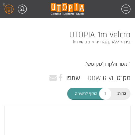
0
UTOPIA 1m velcro
בית
ללא קטגוריה
1m velcro
1 מטר וולקרו (סקוטש)
מק"ט ROW-G-VL
שתפו
כמות:
הוסף לרשימה