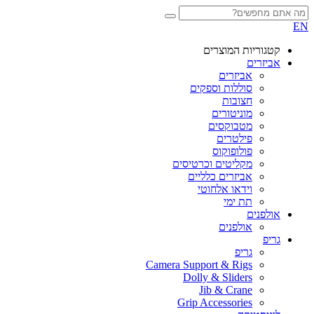
EN
קטגוריות המוצרים
אביזרים
אביזרים
סוללות וספקים
חצובות
מוניטורים
מטבוקסים
פילטרים
פולופוקוס
מקליטים וכרטיסים
אביזרים כלליים
וידאו אלחוטי
תת ימי
אולפנים
אולפנים
גריפ
גריפ
Camera Support & Rigs
Dolly & Sliders
Jib & Crane
Grip Accessories