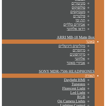
מוניטורים
פולופוקוס
מטבוקסים
פילטרים
תת ימי
אביזרים כלליים
וידאו אלחוטי
ARRI MB-18 Matte Box
סאונד
מקליטים דיגיטליים
מיקסרים
מיקרופונים
אלחוטי
אביזרי סאונד
SONY MDR-7506 HEADPHONES
תאורה
Daylight HMI
Tungsten
Florecent Light
Led Light
RGB
On Camera Lights
Lighting Control