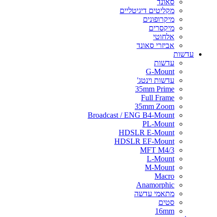
סאונד
מקליטים דיגיטליים
מיקרופונים
מיקסרים
אלחוטי
אביזרי סאונד
עדשות
עדשות
G-Mount
עדשות וינטג'
35mm Prime
Full Frame
35mm Zoom
Broadcast / ENG B4-Mount
PL-Mount
HDSLR E-Mount
HDSLR EF-Mount
MFT M4/3
L-Mount
M-Mount
Macro
Anamorphic
מתאמי עדשה
סטים
16mm