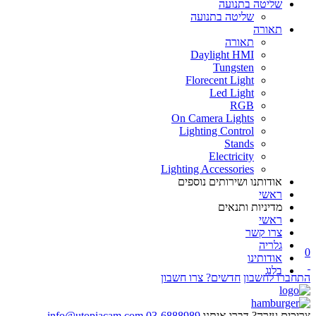
שליטה בתנועה
שליטה בתנועה
תאורה
תאורה
Daylight HMI
Tungsten
Florecent Light
Led Light
RGB
On Camera Lights
Lighting Control
Stands
Electricity
Lighting Accessories
אודותנו ושירותים נוספים
ראשי
מדיניות ותנאים
ראשי
צרו קשר
גלריה
0
אודותינו
בלוג
התחברו לחשבון
חדשים? צרו חשבון
צריכים עזרה? דברו איתנו
03-6888989
info@utopiacam.com