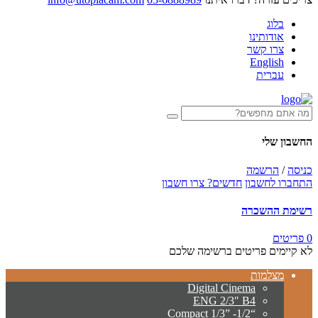
בלוג
אודותינו
צרו קשר
English
עברית
החשבון שלי
כניסה
/
הרשמה
התחברו לחשבון
חדשים? צרו חשבון
רשימת ההשכרה
0 פריטים
לא קיימים פריטים ברשימה שלכם
מצלמות
Digital Cinema
ENG 2/3″ B4
“Compact 1/3” -1/2