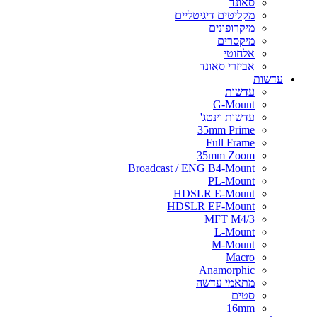
סאונד
מקליטים דיגיטליים
מיקרופונים
מיקסרים
אלחוטי
אביזרי סאונד
עדשות
עדשות
G-Mount
עדשות וינטג'
35mm Prime
Full Frame
35mm Zoom
Broadcast / ENG B4-Mount
PL-Mount
HDSLR E-Mount
HDSLR EF-Mount
MFT M4/3
L-Mount
M-Mount
Macro
Anamorphic
מתאמי עדשה
סטים
16mm