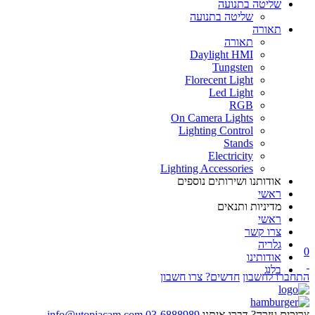
שליטה בתנועה
שליטה בתנועה
תאורה
תאורה
Daylight HMI
Tungsten
Florecent Light
Led Light
RGB
On Camera Lights
Lighting Control
Stands
Electricity
Lighting Accessories
אודותנו ושירותים נוספים
ראשי
מדיניות ותנאים
ראשי
צרו קשר
גלריה
0
אודותינו
בלוג
התחברו לחשבון
חדשים? צרו חשבון
צריכים עזרה? דברו איתנו
03-6888989
info@utopiacam.com