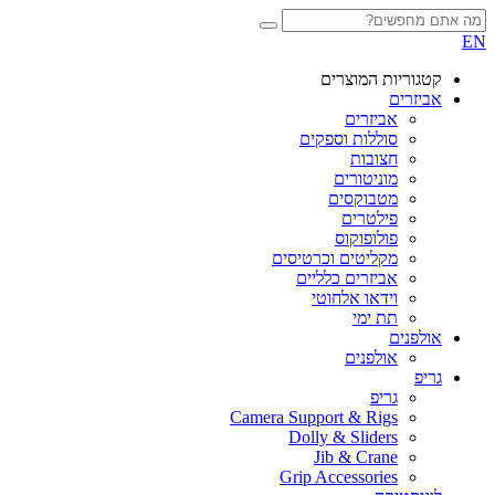
EN
קטגוריות המוצרים
אביזרים
אביזרים
סוללות וספקים
חצובות
מוניטורים
מטבוקסים
פילטרים
פולופוקוס
מקליטים וכרטיסים
אביזרים כלליים
וידאו אלחוטי
תת ימי
אולפנים
אולפנים
גריפ
גריפ
Camera Support & Rigs
Dolly & Sliders
Jib & Crane
Grip Accessories