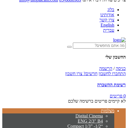
בלוג
אודותינו
צרו קשר
English
עברית
החשבון שלי
כניסה
/
הרשמה
התחברו לחשבון
חדשים? צרו חשבון
רשימת ההשכרה
0 פריטים
לא קיימים פריטים ברשימה שלכם
מצלמות
Digital Cinema
ENG 2/3″ B4
“Compact 1/3” -1/2