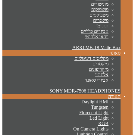
מוניטורים
פולופוקוס
מטבוקסים
פילטרים
תת ימי
אביזרים כלליים
וידאו אלחוטי
ARRI MB-18 Matte Box
סאונד
מקליטים דיגיטליים
מיקסרים
מיקרופונים
אלחוטי
אביזרי סאונד
SONY MDR-7506 HEADPHONES
תאורה
Daylight HMI
Tungsten
Florecent Light
Led Light
RGB
On Camera Lights
Lighting Control