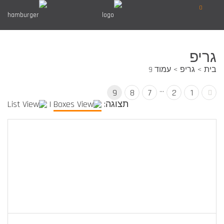
0
גריפ
בית
גריפ
עמוד 9
…
9
8
7
2
1
תצוגה:
|