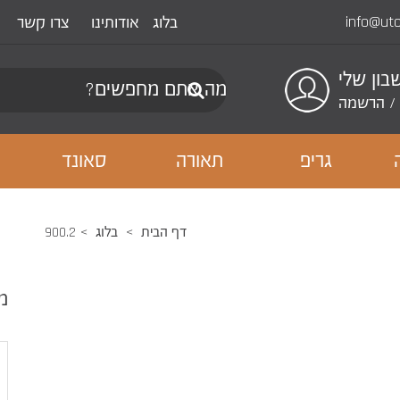
info@ut
בלוג
אודותינו
צרו קשר
ון שלי
/
הרשמה
גריפ
תאורה
סאונד
דף הבית
בלוג
900.2
מ