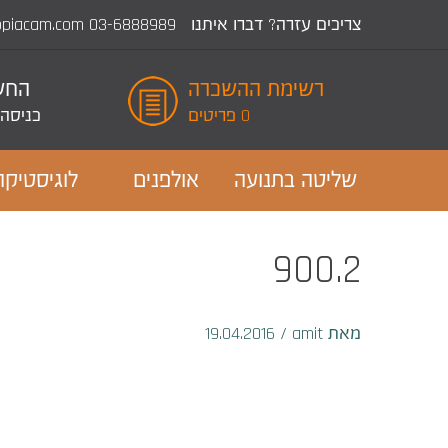
צריכים עזרה? דברו איתנו
03-6888989
opiacam.com
רשימת ההשכרה
החשב
0 פריטים
כניסה
שליטה בתנועה
אולפנים
לוגיסטיקה
900.2
מאת amit
/
19.04.2016