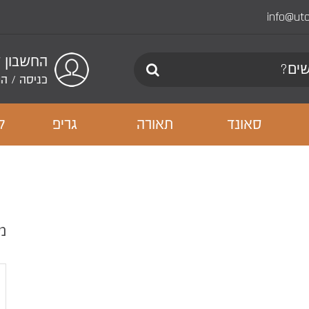
info@ut
החשבון 
כניסה
/
הר
סאונד
תאורה
גריפ
ל
מ