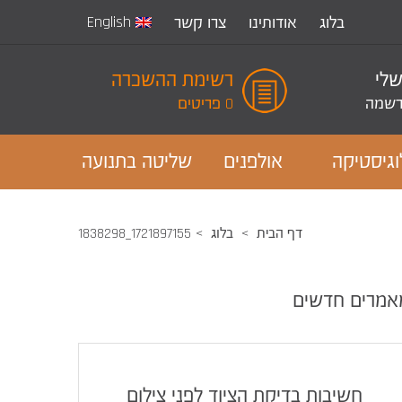
English
בלוג
אודותינו
צרו קשר
שלי
רשימת ההשכרה
שמה
0 פריטים
וגיסטיקה
אולפנים
שליטה בתנועה
דף הבית
בלוג
1721897155_1838298
אמרים חדשים
חשיבות בדיקת הציוד לפני צילום