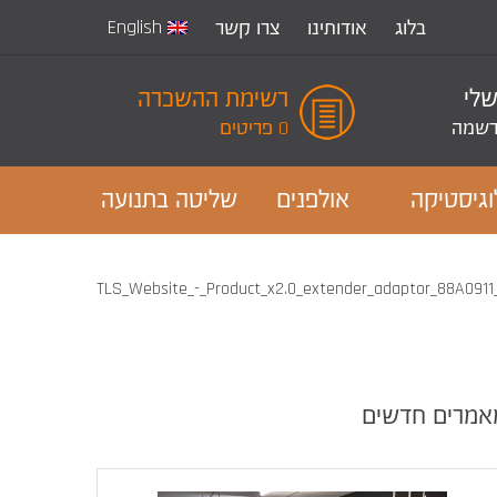
English
בלוג
אודותינו
צרו קשר
שלי
רשימת ההשכרה
שמה
0 פריטים
וגיסטיקה
אולפנים
שליטה בתנועה
TLS_Website_-_Product_x2.0_extender_adaptor_88A091
אמרים חדשים