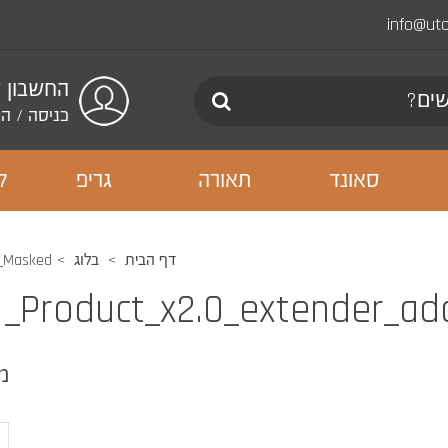
info@ut
החשבון 
כניסה
/
הר
סאונד
תאורה
גריפ
ל
דף הבית
בלוג
1_Masked
_Product_x2.0_extender_a
מ