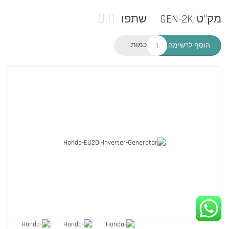
מק"ט GEN-2K
שתפו
כמות:
הוסף לרשימה