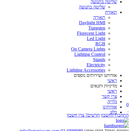
שליטה בתנועה
שליטה בתנועה
תאורה
תאורה
Daylight HMI
Tungsten
Florecent Light
Led Light
RGB
On Camera Lights
Lighting Control
Stands
Electricity
Lighting Accessories
אודותנו ושירותים נוספים
ראשי
מדיניות ותנאים
ראשי
צרו קשר
גלריה
0
אודותינו
בלוג
התחברו לחשבון
חדשים? צרו חשבון
צריכים עזרה? דברו איתנו
03-6888989
info@utopiacam.com