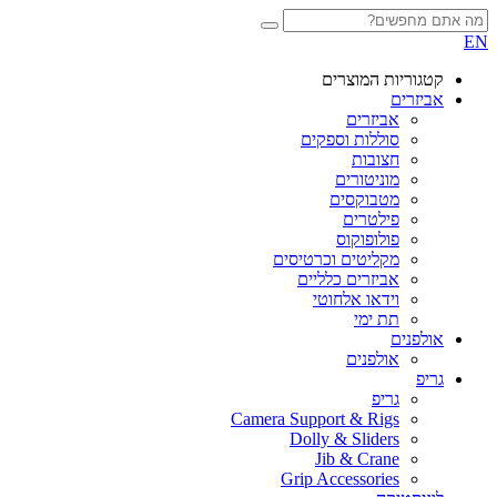
EN
קטגוריות המוצרים
אביזרים
אביזרים
סוללות וספקים
חצובות
מוניטורים
מטבוקסים
פילטרים
פולופוקוס
מקליטים וכרטיסים
אביזרים כלליים
וידאו אלחוטי
תת ימי
אולפנים
אולפנים
גריפ
גריפ
Camera Support & Rigs
Dolly & Sliders
Jib & Crane
Grip Accessories