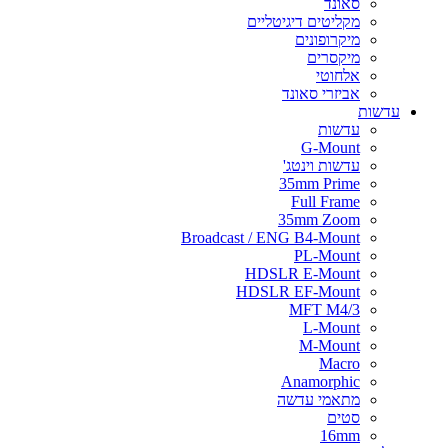
סאונד
מקליטים דיגיטליים
מיקרופונים
מיקסרים
אלחוטי
אביזרי סאונד
עדשות
עדשות
G-Mount
עדשות וינטג'
35mm Prime
Full Frame
35mm Zoom
Broadcast / ENG B4-Mount
PL-Mount
HDSLR E-Mount
HDSLR EF-Mount
MFT M4/3
L-Mount
M-Mount
Macro
Anamorphic
מתאמי עדשה
סטים
16mm