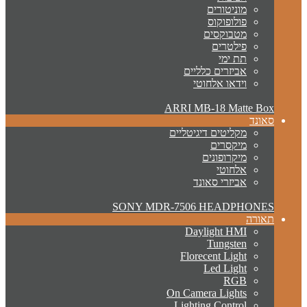
מוניטורים
פולופוקוס
מטבוקסים
פילטרים
תת ימי
אביזרים כלליים
וידאו אלחוטי
ARRI MB-18 Matte Box
סאונד
מקליטים דיגיטליים
מיקסרים
מיקרופונים
אלחוטי
אביזרי סאונד
SONY MDR-7506 HEADPHONES
תאורה
Daylight HMI
Tungsten
Florecent Light
Led Light
RGB
On Camera Lights
Lighting Control