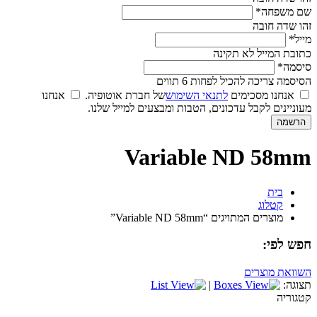
שם משפחה*
זהו שדה חובה
מייל*
כתובת המייל לא תקינה
סיסמה*
הסיסמה צריכה להכיל לפחות 6 תווים
אנחנו מסכימים
לתנאי השימוש
של חברת אוטופיה.
אנחנו
מעוניינים לקבל עדכונים, הטבות ומבצעים למייל שלנו.
Variable ND 58mm
בית
קטלוג
מוצרים המתויגים “Variable ND 58mm”
חפש לפי:
השוואת מוצרים
תצוגה:
|
קטגוריה