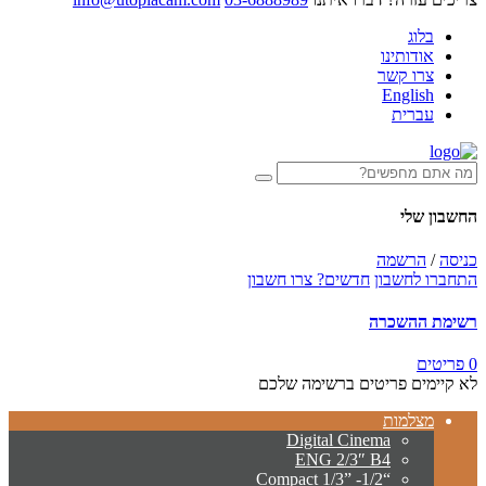
בלוג
אודותינו
צרו קשר
English
עברית
החשבון שלי
כניסה
/
הרשמה
התחברו לחשבון
חדשים? צרו חשבון
רשימת ההשכרה
0 פריטים
לא קיימים פריטים ברשימה שלכם
מצלמות
Digital Cinema
ENG 2/3″ B4
“Compact 1/3” -1/2