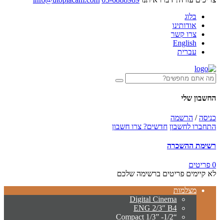
בלוג
אודותינו
צרו קשר
English
עברית
החשבון שלי
כניסה
/
הרשמה
התחברו לחשבון
חדשים? צרו חשבון
רשימת ההשכרה
0 פריטים
לא קיימים פריטים ברשימה שלכם
מצלמות
Digital Cinema
ENG 2/3″ B4
“Compact 1/3” -1/2