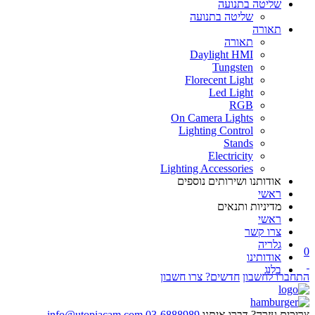
שליטה בתנועה
שליטה בתנועה
תאורה
תאורה
Daylight HMI
Tungsten
Florecent Light
Led Light
RGB
On Camera Lights
Lighting Control
Stands
Electricity
Lighting Accessories
אודותנו ושירותים נוספים
ראשי
מדיניות ותנאים
ראשי
צרו קשר
גלריה
0
אודותינו
בלוג
התחברו לחשבון
חדשים? צרו חשבון
צריכים עזרה? דברו איתנו
03-6888989
info@utopiacam.com