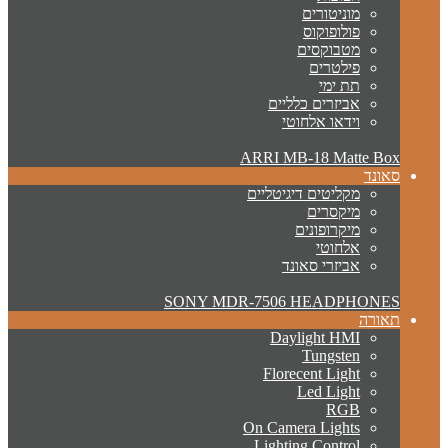
מוניטורים
פולופוקוס
מטבוקסים
פילטרים
תת ימי
אביזרים כלליים
וידאו אלחוטי
ARRI MB-18 Matte Box
סאונד
מקליטים דיגיטליים
מיקסרים
מיקרופונים
אלחוטי
אביזרי סאונד
SONY MDR-7506 HEADPHONES
תאורה
Daylight HMI
Tungsten
Florecent Light
Led Light
RGB
On Camera Lights
Lighting Control