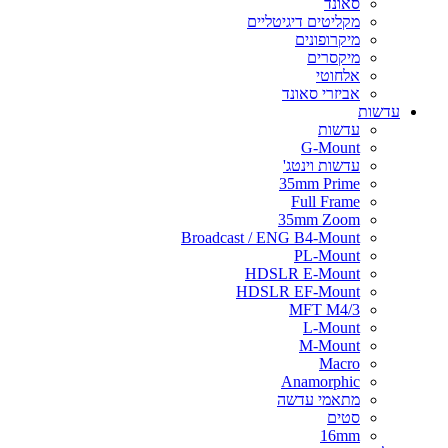
סאונד
מקליטים דיגיטליים
מיקרופונים
מיקסרים
אלחוטי
אביזרי סאונד
עדשות
עדשות
G-Mount
עדשות וינטג'
35mm Prime
Full Frame
35mm Zoom
Broadcast / ENG B4-Mount
PL-Mount
HDSLR E-Mount
HDSLR EF-Mount
MFT M4/3
L-Mount
M-Mount
Macro
Anamorphic
מתאמי עדשה
סטים
16mm