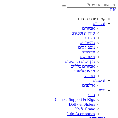
EN
קטגוריות המוצרים
אביזרים
אביזרים
סוללות וספקים
חצובות
מוניטורים
מטבוקסים
פילטרים
פולופוקוס
מקליטים וכרטיסים
אביזרים כלליים
וידאו אלחוטי
תת ימי
אולפנים
אולפנים
גריפ
גריפ
Camera Support & Rigs
Dolly & Sliders
Jib & Crane
Grip Accessories