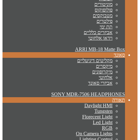
מוניטורים
פולופוקוס
מטבוקסים
פילטרים
תת ימי
אביזרים כלליים
וידאו אלחוטי
ARRI MB-18 Matte Box
סאונד
מקליטים דיגיטליים
מיקסרים
מיקרופונים
אלחוטי
אביזרי סאונד
SONY MDR-7506 HEADPHONES
תאורה
Daylight HMI
Tungsten
Florecent Light
Led Light
RGB
On Camera Lights
Lighting Control