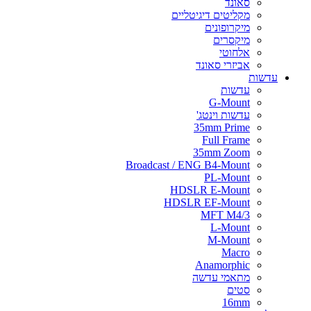
סאונד
מקליטים דיגיטליים
מיקרופונים
מיקסרים
אלחוטי
אביזרי סאונד
עדשות
עדשות
G-Mount
עדשות וינטג'
35mm Prime
Full Frame
35mm Zoom
Broadcast / ENG B4-Mount
PL-Mount
HDSLR E-Mount
HDSLR EF-Mount
MFT M4/3
L-Mount
M-Mount
Macro
Anamorphic
מתאמי עדשה
סטים
16mm