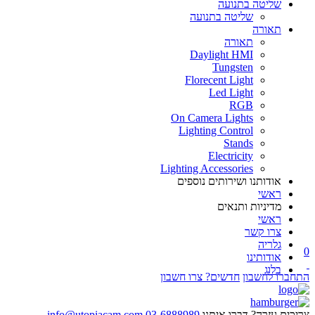
שליטה בתנועה
שליטה בתנועה
תאורה
תאורה
Daylight HMI
Tungsten
Florecent Light
Led Light
RGB
On Camera Lights
Lighting Control
Stands
Electricity
Lighting Accessories
אודותנו ושירותים נוספים
ראשי
מדיניות ותנאים
ראשי
צרו קשר
גלריה
0
אודותינו
בלוג
התחברו לחשבון
חדשים? צרו חשבון
צריכים עזרה? דברו איתנו
03-6888989
info@utopiacam.com