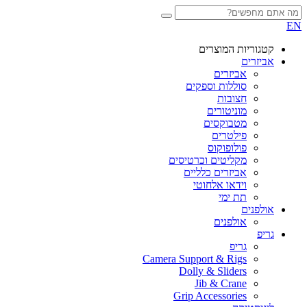
EN
קטגוריות המוצרים
אביזרים
אביזרים
סוללות וספקים
חצובות
מוניטורים
מטבוקסים
פילטרים
פולופוקוס
מקליטים וכרטיסים
אביזרים כלליים
וידאו אלחוטי
תת ימי
אולפנים
אולפנים
גריפ
גריפ
Camera Support & Rigs
Dolly & Sliders
Jib & Crane
Grip Accessories