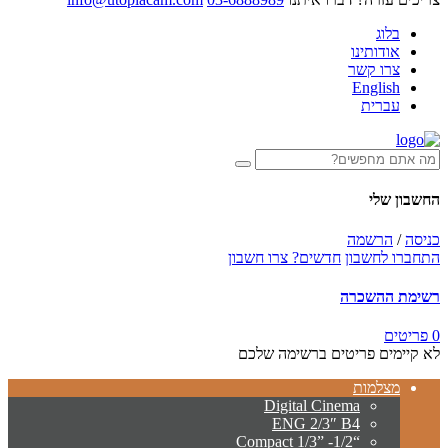
בלוג
אודותינו
צרו קשר
English
עברית
החשבון שלי
כניסה
/
הרשמה
התחברו לחשבון
חדשים? צרו חשבון
רשימת ההשכרה
0 פריטים
לא קיימים פריטים ברשימה שלכם
מצלמות
Digital Cinema
ENG 2/3″ B4
“Compact 1/3” -1/2