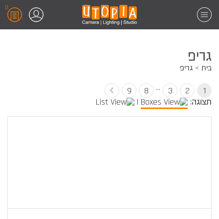
0
גריפ
בית
גריפ
…
9
8
3
2
1
תצוגה:
|