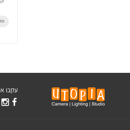
m²
כמו
עקבו אחר