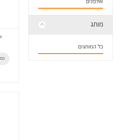
אולפנים
מותג
²
כל המותגים
כמו