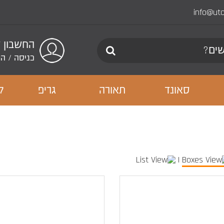
info@ut
החשבון 
כניסה
/
הר
סאונד
תאורה
גריפ
ל
|