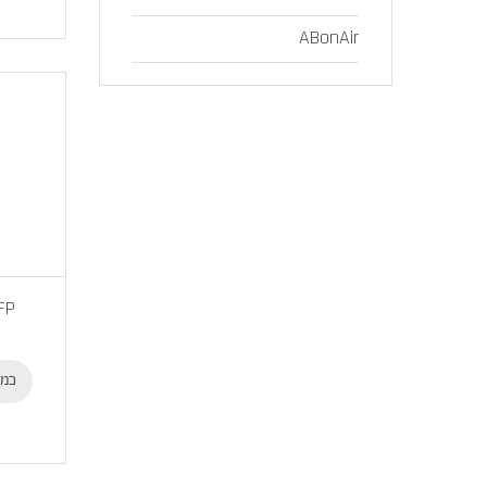
ABonAir
FP
כמו