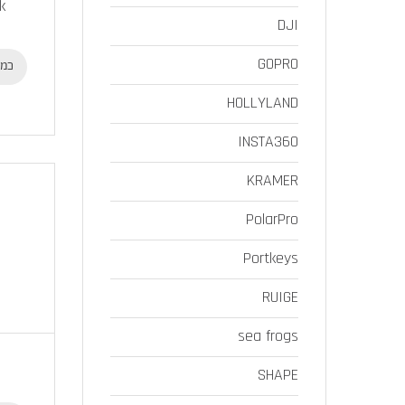
k
DJI
GOPRO
כמו
HOLLYLAND
INSTA360
KRAMER
PolarPro
Portkeys
RUIGE
sea frogs
SHAPE