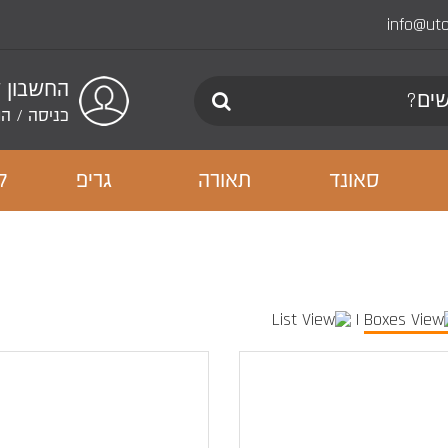
info@ut
החשבון 
כניסה
/
הר
סאונד
תאורה
גריפ
ל
|