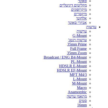
סאונד
מקליטים דיגיטליים
מיקרופונים
מיקסרים
אלחוטי
אביזרי סאונד
עדשות
עדשות
G-Mount
עדשות וינטג'
35mm Prime
Full Frame
35mm Zoom
Broadcast / ENG B4-Mount
PL-Mount
HDSLR E-Mount
HDSLR EF-Mount
MFT M4/3
L-Mount
M-Mount
Macro
Anamorphic
מתאמי עדשה
סטים
16mm