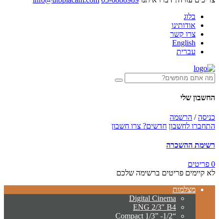
בלוג
אודותינו
צרו קשר
English
עברית
החשבון שלי
כניסה
/
הרשמה
התחברו לחשבון
חדשים? צרו חשבון
רשימת ההשכרה
0 פריטים
לא קיימים פריטים ברשימה שלכם
מצלמות
Digital Cinema
ENG 2/3″ B4
“Compact 1/3” -1/2