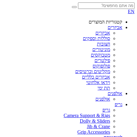
EN
קטגוריות המוצרים
אביזרים
אביזרים
סוללות וספקים
חצובות
מוניטורים
מטבוקסים
פילטרים
פולופוקוס
מקליטים וכרטיסים
אביזרים כלליים
וידאו אלחוטי
תת ימי
אולפנים
אולפנים
גריפ
גריפ
Camera Support & Rigs
Dolly & Sliders
Jib & Crane
Grip Accessories