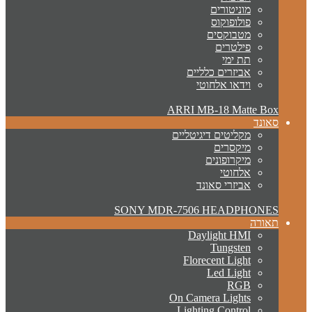
מוניטורים
פולופוקוס
מטבוקסים
פילטרים
תת ימי
אביזרים כלליים
וידאו אלחוטי
ARRI MB-18 Matte Box
סאונד
מקליטים דיגיטליים
מיקסרים
מיקרופונים
אלחוטי
אביזרי סאונד
SONY MDR-7506 HEADPHONES
תאורה
Daylight HMI
Tungsten
Florecent Light
Led Light
RGB
On Camera Lights
Lighting Control