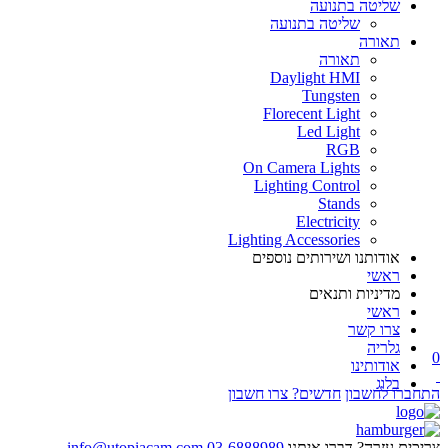
שליטה בתנועה
שליטה בתנועה
תאורה
תאורה
Daylight HMI
Tungsten
Florecent Light
Led Light
RGB
On Camera Lights
Lighting Control
Stands
Electricity
Lighting Accessories
אודותנו ושירותים נוספים
ראשי
מדיניות ותנאים
ראשי
צרו קשר
גלריה
0
אודותינו
בלוג
התחברו לחשבון
חדשים? צרו חשבון
צריכים עזרה? דברו איתנו
03-6888989
info@utopiacam.com