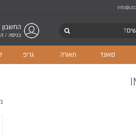
info@ut
החשבון 
כניסה
/
הר
סאונד
תאורה
גריפ
ל
מ