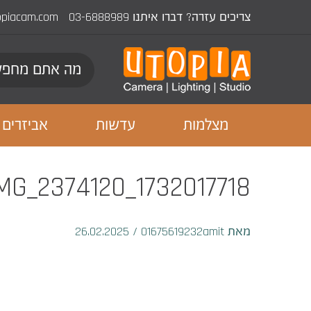
צריכים עזרה? דברו איתנו
03-6888989
opiacam.com
מצלמות
עדשות
אביזרים
1732017718_IMG_2374120
מאת 01675619232amit
/
26.02.2025