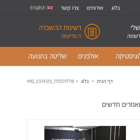
English
בלוג
אודותינו
צרו קשר
שלי
רשימת ההשכרה
שמה
0 פריטים
וגיסטיקה
אולפנים
שליטה בתנועה
דף הבית
בלוג
1732017718_IMG_2374120
אמרים חדשים